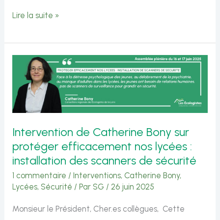
Rentrée
Lire la suite »
scolaire
:
déjà
une
mauvaise
note
Intervention de Catherine Bony sur
pour
protéger efficacement nos lycées :
la
installation des scanners de sécurité
Région
1 commentaire
/
Interventions
,
Catherine Bony
,
Lycées
,
Sécurité
/ Par
SG
/
26 juin 2025
Monsieur le Président, Cher.es collègues, Cette