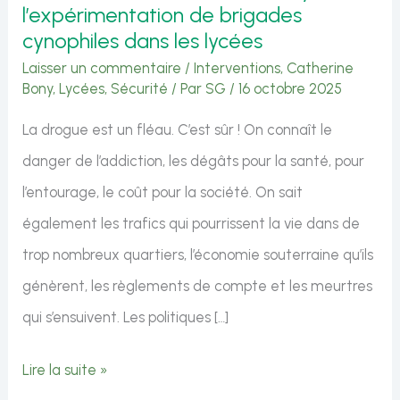
l’expérimentation de brigades
cynophiles dans les lycées
Laisser un commentaire
/
Interventions
,
Catherine
Bony
,
Lycées
,
Sécurité
/ Par
SG
/
16 octobre 2025
La drogue est un fléau. C’est sûr ! On connaît le
danger de l’addiction, les dégâts pour la santé, pour
l’entourage, le coût pour la société. On sait
également les trafics qui pourrissent la vie dans de
trop nombreux quartiers, l’économie souterraine qu’ils
génèrent, les règlements de compte et les meurtres
qui s’ensuivent. Les politiques […]
Intervention
Lire la suite »