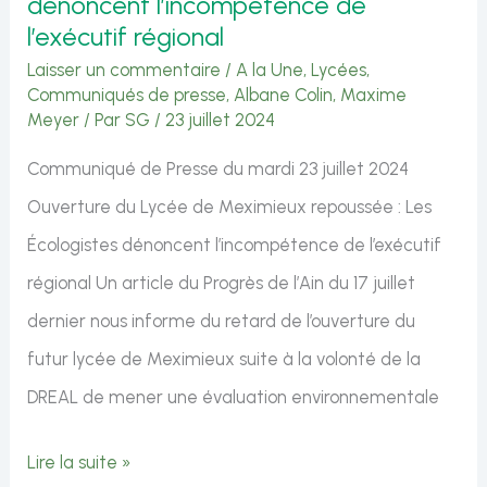
dénoncent l’incompétence de
privés
l’exécutif régional
Laisser un commentaire
/
A la Une
,
Lycées
,
Communiqués de presse
,
Albane Colin
,
Maxime
Meyer
/ Par
SG
/
23 juillet 2024
Communiqué de Presse du mardi 23 juillet 2024
Ouverture du Lycée de Meximieux repoussée : Les
Écologistes dénoncent l’incompétence de l’exécutif
régional Un article du Progrès de l’Ain du 17 juillet
dernier nous informe du retard de l’ouverture du
futur lycée de Meximieux suite à la volonté de la
DREAL de mener une évaluation environnementale
Ouverture
Lire la suite »