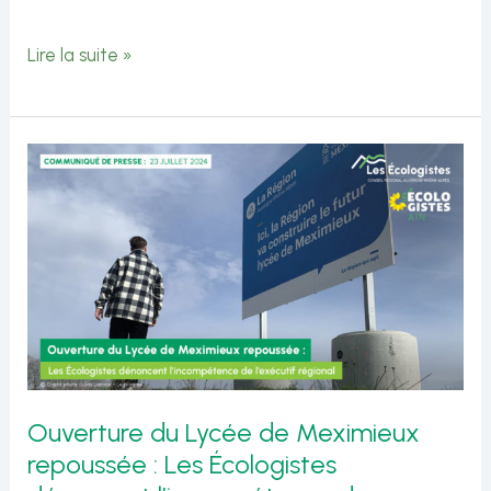
Question
Lire la suite »
orale
de
Catherine
Bony
sur
les
financements
des
lycées
Ouverture du Lycée de Meximieux
publics
repoussée : Les Écologistes
et