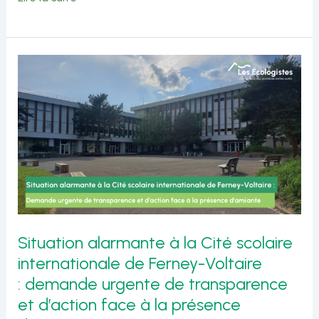
de
Catherine
BONY
sur
l’encouragement
des
vocations
scientifiques
chez
Situation alarmante à la Cité scolaire
les
internationale de Ferney-Voltaire
lycéennes
: demande urgente de transparence
d’Auvergne-
et d’action face à la présence