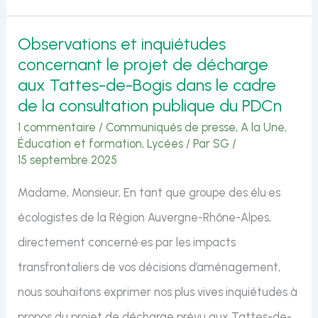
de
Catherine
Observations et inquiétudes
Bony
concernant le projet de décharge
sur
aux Tattes-de-Bogis dans le cadre
l’expérimentation
de la consultation publique du PDCn
de
1 commentaire
/
Communiqués de presse
,
A la Une
,
Éducation et formation
,
Lycées
/ Par
SG
/
brigades
15 septembre 2025
cynophiles
Madame, Monsieur, En tant que groupe des élu·es
dans
écologistes de la Région Auvergne-Rhône-Alpes,
les
directement concerné·es par les impacts
lycées
transfrontaliers de vos décisions d’aménagement,
nous souhaitons exprimer nos plus vives inquiétudes à
propos du projet de décharge prévu aux Tattes-de-