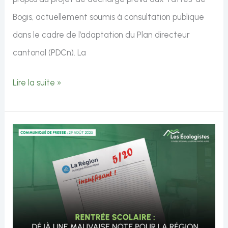
Bogis, actuellement soumis à consultation publique
dans le cadre de l’adaptation du Plan directeur
cantonal (PDCn). La
Observations
Lire la suite »
et
inquiétudes
concernant
le
projet
de
décharge
aux