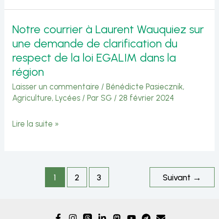
à
Notre courrier à Laurent Wauquiez sur
la
une demande de clarification du
Cité
respect de la loi EGALIM dans la
scolaire
région
internationale
Laisser un commentaire
/
Bénédicte Pasiecznik
,
Agriculture
,
Lycées
/ Par
SG
/
28 février 2024
de
Ferney-
Notre
Lire la suite »
Voltaire
courrier
: demande
à
urgente
Laurent
1
2
3
Suivant
→
de
Wauquiez
transparence
sur