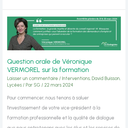
du
Lycée
de
Meximieux
repoussée
:
Question orale de Véronique
Les
VERMOREL sur la formation
Écologistes
Laisser un commentaire
/
Interventions
,
David Buisson
,
dénoncent
Lycées
/ Par
SG
/
22 mars 2024
l’incompétence
Pour commencer, nous tenons à saluer
de
l’investissement de votre vice-président à la
l’exécutif
formation professionnelle et la qualité de dialogue
régional
que nous entretenons avec les élus et les services de