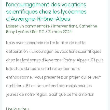
l’encouragement des vocations
scientifiques chez les lycéennes
d’Auvergne-Rhône-Alpes
Laisser un commentaire
/
Interventions
,
Catherine
Bony
,
Lycées
/ Par
SG
/
21 mars 2024
Nous avons apprécié de lire le titre de cette
délibération « Encourager les vocations scientifiques
chez les lycéennes d’Auvergne-Rhône-Alpes ». Et puis
la lecture du texte a fait retomber notre
enthousiasme. Vous présentez un projet qui se veut
ambitieux. Et on n’en attend pas moins pour les
jeunes de notre région. Sauf que cette ambition
Intervention
Lire la suite »