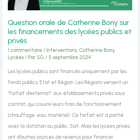
protéger
efficacement
Question orale de Catherine Bony sur
nos
les financements des lycées publics et
lycées
privés
:
1 commentaire
/
Interventions
,
Catherine Bony
,
Lycées
/ Par
SG
/
5 septembre 2024
installation
des
Les lycées publics sont financés uniquement par les
scanners
fonds publics, Etat et Région. Les Régions versent un
de
“forfait d’externat” aux établissements privés sous
sécurité
contrat, qui couvre leurs frais de fonctionnement
(chauffage, eau, matériel). Ce forfait est à parité
avec la dotation au public. Soit. Mais les lycées privés
ont d’autres sources de revenus pour financer