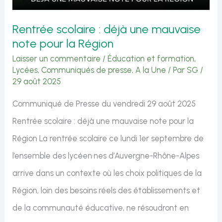
Tattes-
Rentrée scolaire : déjà une mauvaise
de-
note pour la Région
Bogis
Laisser un commentaire
/
Éducation et formation
,
dans
Lycées
,
Communiqués de presse
,
A la Une
/ Par
SG
/
29 août 2025
le
cadre
Communiqué de Presse du vendredi 29 août 2025
de
Rentrée scolaire : déjà une mauvaise note pour la
la
Région La rentrée scolaire ce lundi 1er septembre de
consultation
l’ensemble des lycéen·nes d’Auvergne-Rhône-Alpes
publique
arrive dans un contexte où les choix politiques de la
du
Région, loin des besoins réels des établissements et
PDCn
de la communauté éducative, ne résoudront en