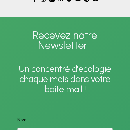
et
une
d’action
demande
face
de
à
Recevez notre
clarification
la
Newsletter !
du
présence
respect
d’amiante
de
Un concentré d'écologie
la
chaque mois dans votre
loi
boite mail !
EGALIM
dans
la
Nom
région