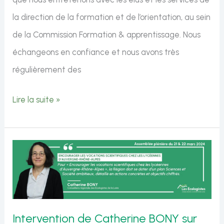
la direction de la formation et de l’orientation, au sein
de la Commission Formation & apprentissage. Nous
échangeons en confiance et nous avons très
régulièrement des
Question
Lire la suite »
orale
de
Véronique
VERMOREL
sur
la
Intervention de Catherine BONY sur
formation