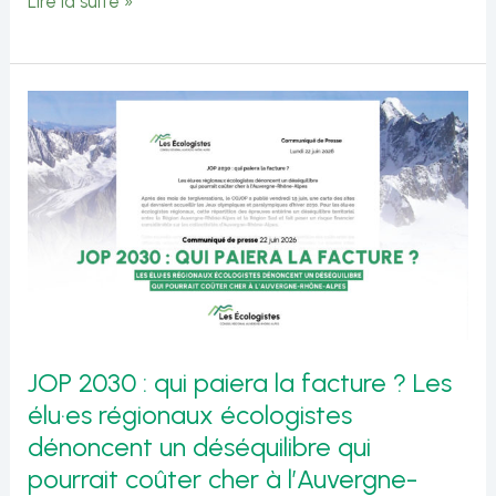
Intervention
Lire la suite »
de
Pierre
Janot
sur
les
Jeux
Olympiques
et
Paralympiques
JOP 2030 : qui paiera la facture ? Les
2030
élu·es régionaux écologistes
dénoncent un déséquilibre qui
pourrait coûter cher à l’Auvergne-