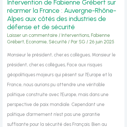
Intervention de Fabienne Grébert sur
nos
réarmer la France : Auvergne-Rhône-
lycées
Alpes aux côtés des industries de
:
défense et de sécurité
installation
Laisser un commentaire
/
Interventions
,
Fabienne
Grébert
,
Economie
,
Sécurité
/ Par
SG
/
26 juin 2025
des
scanners
Monsieur le président, cher.es collègues, Monsieur le
de
président, cher.es collègues, Face aux risques
sécurité
géopolitiques majeurs qui pèsent sur l’Europe et la
France, nous aurions pu attendre une véritable
politique construite avec l’Europe, mais dans une
perspective de paix mondiale. Cependant une
politique d’armement n’est pas une garantie
suffisante pour la sécurité des Français. Bien au