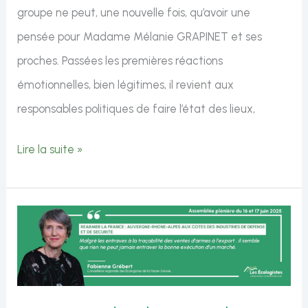
groupe ne peut, une nouvelle fois, qu’avoir une
pensée pour Madame Mélanie GRAPINET et ses
proches. Passées les premières réactions
émotionnelles, bien légitimes, il revient aux
responsables politiques de faire l’état des lieux,
Intervention
Lire la suite »
de
Catherine
Bony
sur
protéger
efficacement