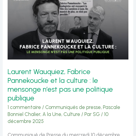
sur
plus
de
sécurité
dans
nos
Laurent Wauquiez, Fabrice
transports
Pannekoucke et la culture : le
:
mensonge n’est pas une politique
partenariat
publique
avec
1 commentaire
/
Communiqués de presse
,
Pascale
Bonniel Chalier
,
A la Une
,
Culture
/ Par
SG
/
10
les
décembre 2025
réservistes
Communiqué de Presse du mercredi 10 décembre