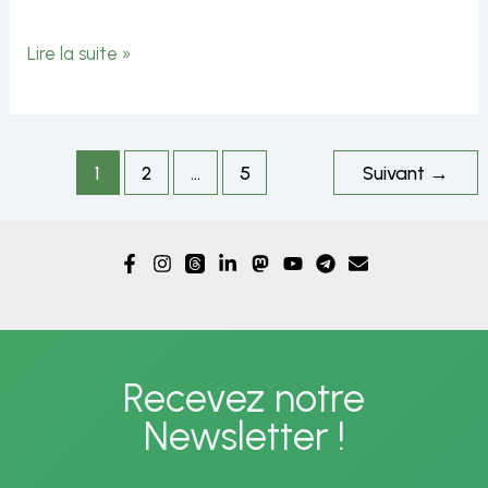
Intervention
Lire la suite »
de
Fabienne
Grébert
1
2
…
5
Suivant
→
sur
réarmer
la
France
:
Recevez notre
Auvergne-
Newsletter !
Rhône-
Alpes