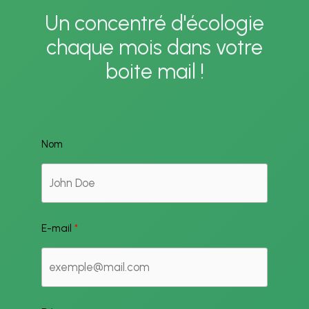
aux
Un concentré d'écologie
côtés
chaque mois dans votre
des
boite mail !
industries
de
défense
Nom
et
de
sécurité
E-mail