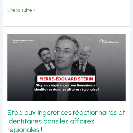
Intervention
Lire la suite »
de
Catherine
Bony
sur
l’expérimentation
de
brigades
cynophiles
dans
Stop aux ingérences réactionnaires et
les
identitaires dans les affaires
lycées
régionales !