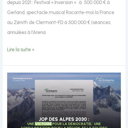
depuis 2021 : Festival « Inversion » à 500 000 € à
pourrait
Gerland, spectacle musical Raconte-moi la France
coûter
au Zénith de Clermont-FD à 500 000 € (séances
cher
annulées à l’Arena
à
Intervention
Lire la suite »
l’Auvergne-
de
Rhône-
Pascale
Alpes
Bonniel
Chalier
sur
le
musée