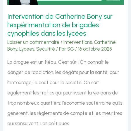
culture
Intervention de Catherine Bony sur
:
l’expérimentation de brigades
le
cynophiles dans les lycées
mensonge
Laisser un commentaire
/
Interventions
,
Catherine
Bony
,
Lycées
,
Sécurité
/ Par
SG
/
16 octobre 2025
n’est
pas
La drogue est un fléau. C’est sûr ! On connaît le
une
danger de l’addiction, les dégâts pour la santé, pour
politique
l’entourage, le coût pour la société. On sait
publique
également les trafics qui pourrissent la vie dans de
trop nombreux quartiers, l’économie souterraine qu’ils
génèrent, les règlements de compte et les meurtres
qui s’ensuivent. Les politiques