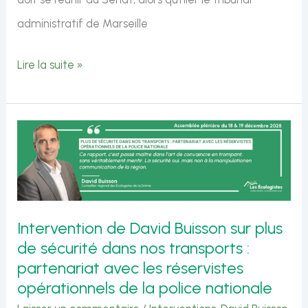
administratif de Marseille
JOP
Lire la suite »
des
Alpes
2030 :
une
victoire
pour
Intervention de David Buisson sur plus
la
de sécurité dans nos transports :
démocratie,
partenariat avec les réservistes
une
opérationnels de la police nationale
condamnation