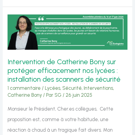
aux
ingérences
réactionnaires
et
identitaires
dans
Intervention de Catherine Bony sur
les
protéger efficacement nos lycées :
affaires
installation des scanners de sécurité
régionales
1 commentaire
/
Lycées
,
Sécurité
,
Interventions
,
Catherine Bony
/ Par
SG
/
26 juin 2025
!
Monsieur le Président, Cher.es collègues, Cette
proposition est, comme à votre habitude, une
réaction à chaud à un tragique fait divers. Mon