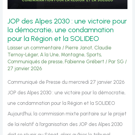
d’Orsay
au
JOP des Alpes 2030 : une victoire pour
cœur
la démocratie, une condamnation
de
pour la Région et la SOLIDEO
nos
Laisser un commentaire
/
Pierre Janot
,
Claudie
territoires
Ternoy-Léger
,
A la Une
,
Montagne
,
Sports
,
Communiqués de presse
,
Fabienne Grébert
/ Par
SG
/
27 janvier 2026
Communiqué de Presse du mercredi 27 janvier 2026
JOP des Alpes 2030 : une victoire pour la démocratie,
une condamnation pour la Région et la SOLIDEO
Aujourd’hui, la commission mixte paritaire sur le projet
de loi relatif à l’organisation des JOP des Alpes 2030
doit se réunir au Sénat, alors qu’hier le tribunal