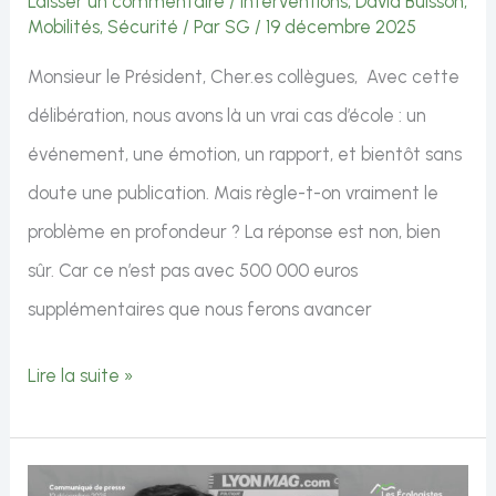
Laisser un commentaire
/
Interventions
,
David Buisson
,
Mobilités
,
Sécurité
/ Par
SG
/
19 décembre 2025
pour
la
Monsieur le Président, Cher.es collègues, Avec cette
Région
délibération, nous avons là un vrai cas d’école : un
et
événement, une émotion, un rapport, et bientôt sans
la
doute une publication. Mais règle-t-on vraiment le
SOLIDEO
problème en profondeur ? La réponse est non, bien
sûr. Car ce n’est pas avec 500 000 euros
supplémentaires que nous ferons avancer
Intervention
Lire la suite »
de
David
Buisson