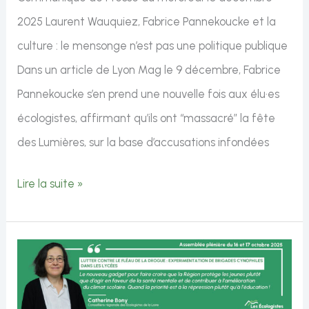
opérationnels
2025 Laurent Wauquiez, Fabrice Pannekoucke et la
de
culture : le mensonge n’est pas une politique publique
la
Dans un article de Lyon Mag le 9 décembre, Fabrice
police
Pannekoucke s’en prend une nouvelle fois aux élu·es
nationale
écologistes, affirmant qu’ils ont “massacré” la fête
des Lumières, sur la base d’accusations infondées
Laurent
Lire la suite »
Wauquiez,
Fabrice
Pannekoucke
et
la