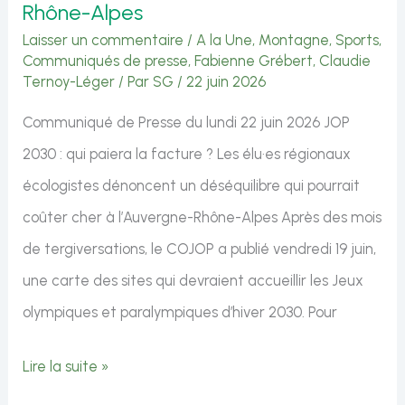
Rhône-Alpes
Laisser un commentaire
/
A la Une
,
Montagne
,
Sports
,
Communiqués de presse
,
Fabienne Grébert
,
Claudie
Ternoy-Léger
/ Par
SG
/
22 juin 2026
Communiqué de Presse du lundi 22 juin 2026 JOP
2030 : qui paiera la facture ? Les élu·es régionaux
écologistes dénoncent un déséquilibre qui pourrait
coûter cher à l’Auvergne-Rhône-Alpes Après des mois
de tergiversations, le COJOP a publié vendredi 19 juin,
une carte des sites qui devraient accueillir les Jeux
olympiques et paralympiques d’hiver 2030. Pour
JOP
Lire la suite »
2030