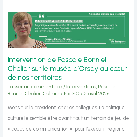
:
qui
paiera
la
facture
Intervention de Pascale Bonniel
?
Chalier sur le musée d’Orsay au cœur
Les
de nos territoires
élu·es
Laisser un commentaire
/
Interventions
,
Pascale
Bonniel Chalier
,
Culture
/ Par
SG
/
2 avril 2026
régionaux
écologistes
Monsieur le président, cher.es collègues, La politique
dénoncent
culturelle semble être avant tout un terrain de jeu de
un
« coups de communication » pour l’exécutif régional
déséquilibre qui