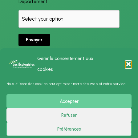
Département
Envoyer
Gérer le consentement aux
cookies
Politique de Confidentialité
Nous utilisons des cookies pour optimiser notre site web et notre service.
Mentions Légales
Accepter
Presse
Contact
Refuser
Préférences
Copyright © 2026 Les Écologistes - Auvergne-Rhône-Alpes | Powered by
Thème