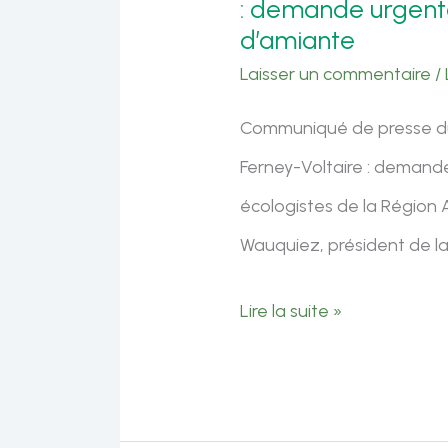
: demande urgente
d’amiante
Laisser un commentaire
/
Communiqué de presse du j
Ferney-Voltaire : demand
écologistes de la Région 
Wauquiez, président de la
Situation
Lire la suite »
alarmante
à
la