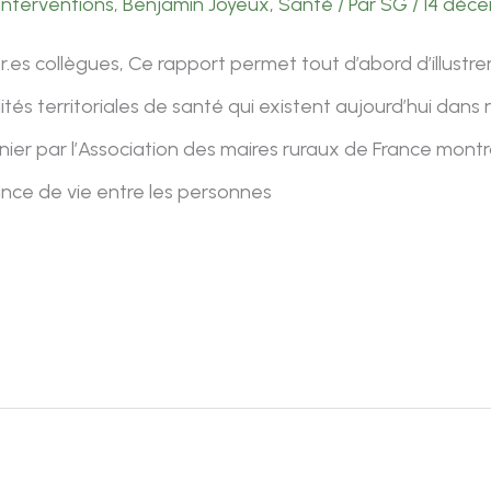
Interventions
,
Benjamin Joyeux
,
Santé
/ Par
SG
/
14 déc
.es collègues, Ce rapport permet tout d’abord d’illustrer 
tés territoriales de santé qui existent aujourd’hui dans 
rnier par l’Association des maires ruraux de France mont
nce de vie entre les personnes