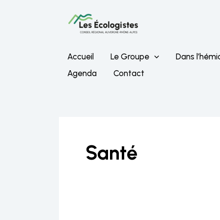
Aller
au
contenu
Accueil
Le Groupe
Dans l’hémi
Agenda
Contact
Santé