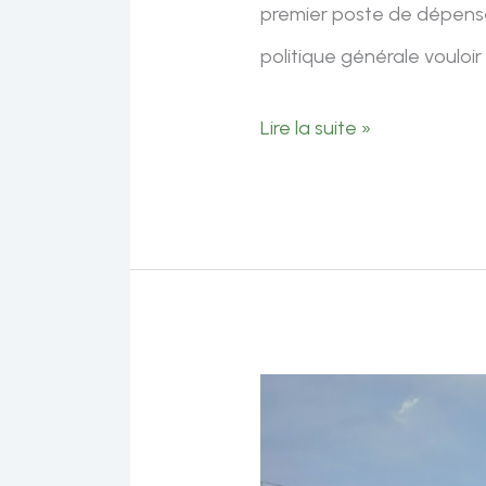
premier poste de dépenses
politique générale vouloir
Question
Lire la suite »
orale
de
Benjamin
Joyeux
sur
la
santé
mentale