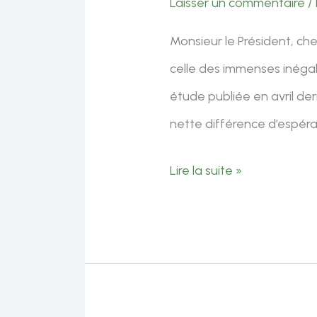
Laisser un commentaire
/
face
Monsieur le Président, cher
à
celle des immenses inégali
la
étude publiée en avril de
présence
nette différence d’espéra
d’amiante
Intervention
Lire la suite »
de
Benjamin
Joyeux
sur
le