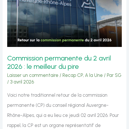
mai
2026
:
le
meilleur
du
Commission permanente du 2 avril
pire
2026 : le meilleur du pire
Laisser un commentaire
/
Recap CP
,
A la Une
/ Par
SG
/
3 avril 2026
Voici notre traditionnel retour de la commission
permanente (CP) du conseil régional Auvergne-
Rhône-Alpes, qui a eu lieu ce jeudi 02 avril 2026. Pour
rappel, la CP est un organe représentatif de