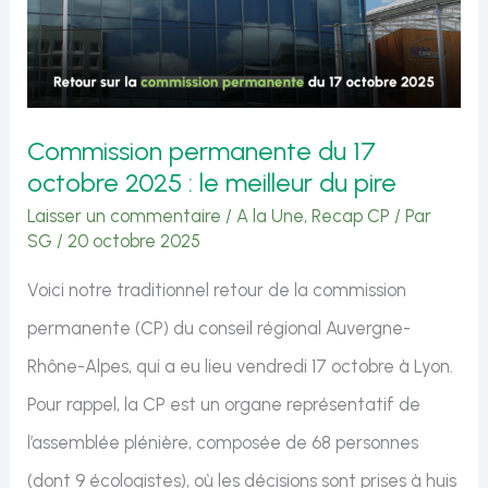
:
le
meilleur
du
Commission permanente du 17
pire
octobre 2025 : le meilleur du pire
Laisser un commentaire
/
A la Une
,
Recap CP
/ Par
SG
/
20 octobre 2025
Voici notre traditionnel retour de la commission
permanente (CP) du conseil régional Auvergne-
Rhône-Alpes, qui a eu lieu vendredi 17 octobre à Lyon.
Pour rappel, la CP est un organe représentatif de
l’assemblée plénière, composée de 68 personnes
(dont 9 écologistes), où les décisions sont prises à huis