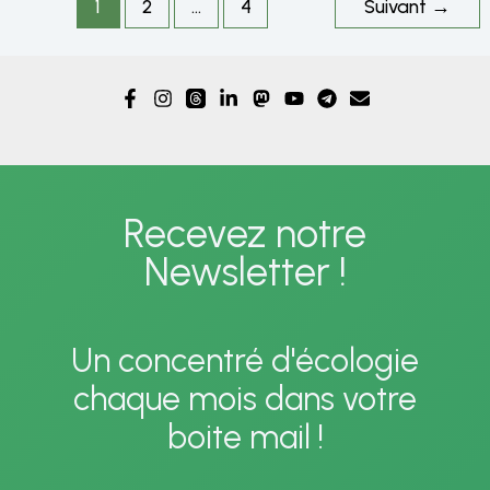
28
1
2
…
4
Suivant
→
mars
2025
:
le
meilleur
Recevez notre
du
Newsletter !
pire
Un concentré d'écologie
chaque mois dans votre
boite mail !