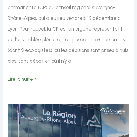
permanente (CP) du conseil régional Auvergne-
Rhône-Alpes, qui a eu lieu vendredi 19 décembre à
Lyon. Pour rappel, la CP est un organe représentatif
de l’assemblée plénière, composée de 68 personnes
(dont 9 écologistes), où les décisions sont prises à huis
clos, sans débat et où il n’y a
Commission
Lire la suite »
permanente
du
19
décembre
2025