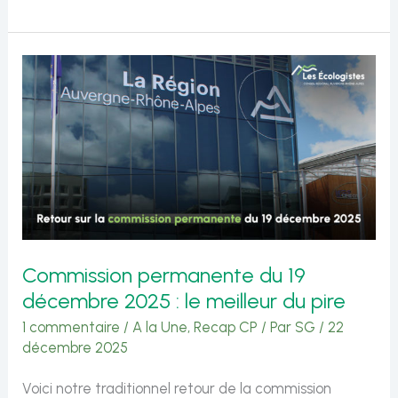
permanente
du
6
février
2026
:
le
meilleur
du
Commission permanente du 19
pire
décembre 2025 : le meilleur du pire
1 commentaire
/
A la Une
,
Recap CP
/ Par
SG
/
22
décembre 2025
Voici notre traditionnel retour de la commission