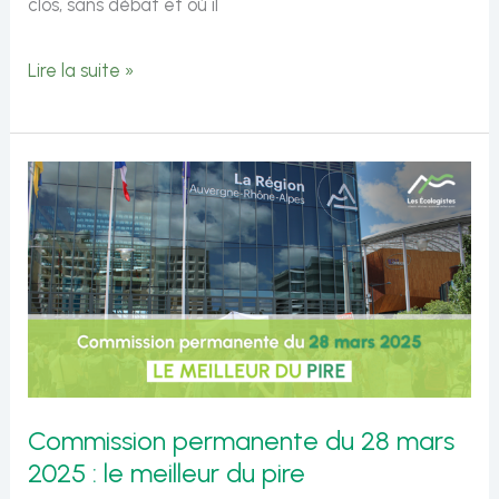
clos, sans débat et où il
Commission
Lire la suite »
permanente
du
23
mai
2025
:
le
meilleur
du
Commission permanente du 28 mars
pire
2025 : le meilleur du pire