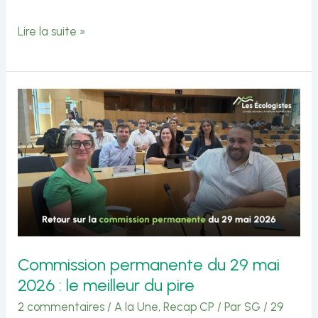
Commission
Lire la suite »
permanente
du
25
juin
2026
:
le
meilleur
du
Commission permanente du 29 mai
pire
2026 : le meilleur du pire
2 commentaires
/
A la Une
,
Recap CP
/ Par
SG
/
29