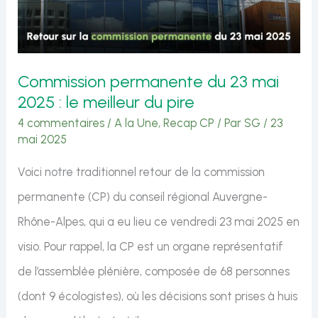
le
meilleur
du
Commission permanente du 23 mai
pire
2025 : le meilleur du pire
4 commentaires
/
A la Une
,
Recap CP
/ Par
SG
/
23
mai 2025
Voici notre traditionnel retour de la commission
permanente (CP) du conseil régional Auvergne-
Rhône-Alpes, qui a eu lieu ce vendredi 23 mai 2025 en
visio. Pour rappel, la CP est un organe représentatif
de l’assemblée plénière, composée de 68 personnes
(dont 9 écologistes), où les décisions sont prises à huis