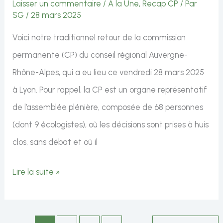
Laisser un commentaire
/
A la Une
,
Recap CP
/ Par
SG
/
28 mars 2025
Voici notre traditionnel retour de la commission
permanente (CP) du conseil régional Auvergne-
Rhône-Alpes, qui a eu lieu ce vendredi 28 mars 2025
à Lyon. Pour rappel, la CP est un organe représentatif
de l’assemblée plénière, composée de 68 personnes
(dont 9 écologistes), où les décisions sont prises à huis
clos, sans débat et où il
Commission
Lire la suite »
permanente
du