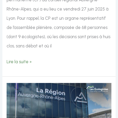
Rhône-Alpes, qui a eu lieu ce vendredi 27 juin 2025 à
Lyon. Pour rappel, la CP est un organe représentatif
de l’assemblée plénière, composée de 68 personnes
(dont 9 écologistes), où les décisions sont prises à huis
clos, sans débat et où il
Commission
Lire la suite »
permanente
du
27
juin
2025
: