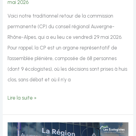
mai 2026
Voici notre traditionnel retour de la commission
permanente (CP) du conseil régional Auvergne-
Rhône-Alpes, qui a eu lieu ce vendredi 29 mai 2026.
Pour rappel, la CP est un organe représentatif de
l’assemblée plénière, composée de 68 personnes
(dont 9 écologistes), où les décisions sont prises à huis
clos, sans débat et où il n’y a
Commission
Lire la suite »
permanente
du
29