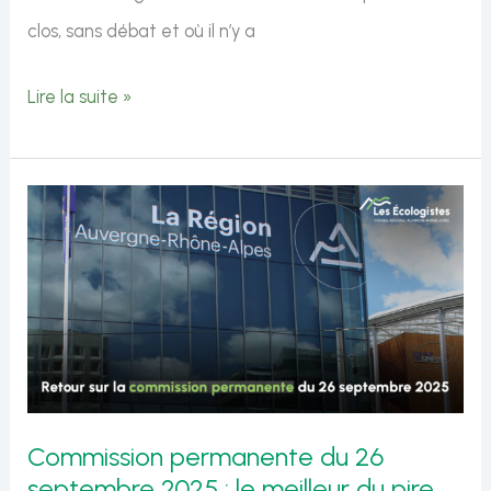
clos, sans débat et où il n’y a
Commission
Lire la suite »
permanente
du
17
octobre
2025
:
le
meilleur
du
Commission permanente du 26
pire
septembre 2025 : le meilleur du pire