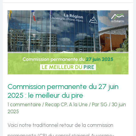
du
26
septembre
2025
:
le
meilleur
du
Commission permanente du 27 juin
pire
2025 : le meilleur du pire
1 commentaire
/
Recap CP
,
A la Une
/ Par
SG
/
30 juin
2025
Voici notre traditionnel retour de la commission
permanente (CP) du conseil régional Auvergne-