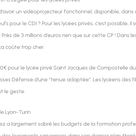
d’avoir un vidéoprojecteur fonctionnel, disponible, dans
fs pour le CDI ? Pour les lycées privés, c’est possible, il
. Près de 3 millions d’euros rien que sur cette CP ! Dans le
a coûte trop cher.
900€ pour le lycée privé Saint Jacques de Compostelle d
asses Défense d’une “tenue adaptée”. Les lycéens des fil
t le geste.
le Lyon-Turin
z a largement sabré les budgets de la formation professi
on des logements saisonniers dans son dernier plan Mont