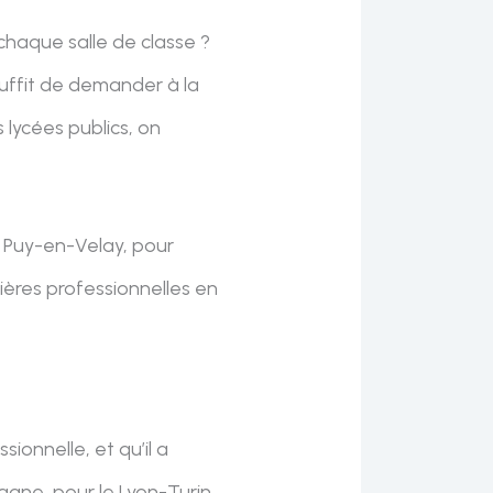
 chaque salle de classe ?
 suffit de demander à la
s lycées publics, on
u Puy-en-Velay, pour
ières professionnelles en
onnelle, et qu’il a
agne, pour le Lyon-Turin,