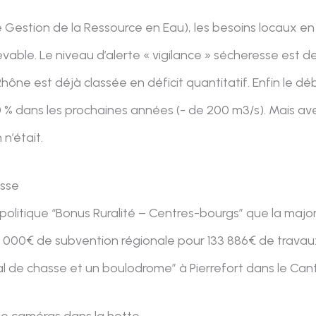
de Gestion de la Ressource en Eau), les besoins locaux e
vable. Le niveau d’alerte « vigilance » sécheresse est de
Rhône est déjà classée en déficit quantitatif. Enfin le 
40 % dans les prochaines années (- de 200 m3/s). Mais a
n’était.
asse
 politique “Bonus Ruralité – Centres-bourgs” que la maj
5 000€ de subvention régionale pour 133 886€ de travau
al de chasse et un boulodrome” à Pierrefort dans le Can
 de caméras dans la hotte