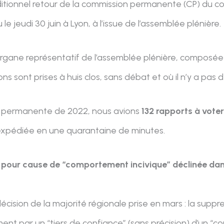
ditionnel retour de la commission permanente (CP) du co
 le jeudi 30 juin à Lyon, à l’issue de l’assemblée plénière.
 organe représentatif de l’assemblée plénière, composé
ons sont prises à huis clos, sans débat et où il n’y a pas
n permanente de 2022, nous avions
132 rapports à vote
expédiée en une quarantaine de minutes.
 pour cause de “comportement incivique” déclinée dans
a décision de la majorité régionale prise en mars : la supp
ment par un “tiers de confiance” (sans précision) d’un “