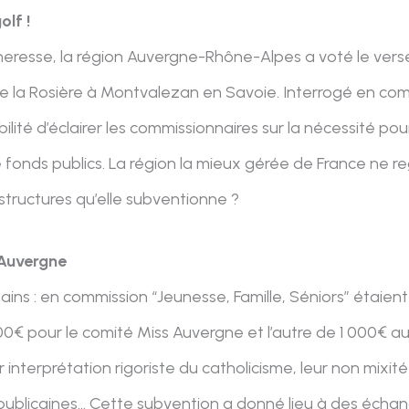
olf !
eresse, la région Auvergne-Rhône-Alpes a voté le ver
e la Rosière à Montvalezan en Savoie. Interrogé en comm
bilité d’éclairer les commissionnaires sur la nécessité pou
 fonds publics. La région la mieux gérée de France ne re
ructures qu’elle subventionne ?
 Auvergne
ains : en commission “Jeunesse, Famille, Séniors” étaie
000€ pour le comité Miss Auvergne et l’autre de 1 000€ a
 interprétation rigoriste du catholicisme, leur non mixit
républicaines… Cette subvention a donné lieu à des échan