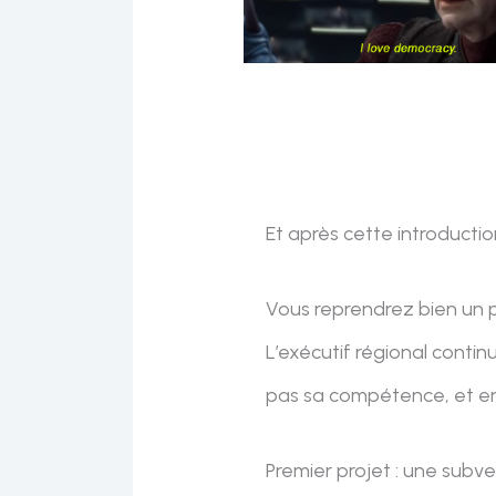
Et après cette introduction
Vous reprendrez bien un 
L’exécutif régional contin
pas sa compétence, et en c
Premier projet : une sub