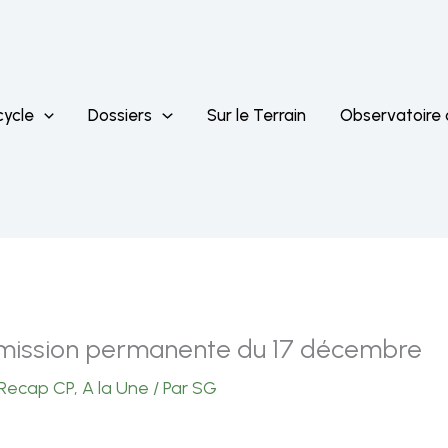
cycle
Dossiers
Sur le Terrain
Observatoire
mmission permanente du 17 décembre
Recap CP
,
A la Une
/ Par
SG