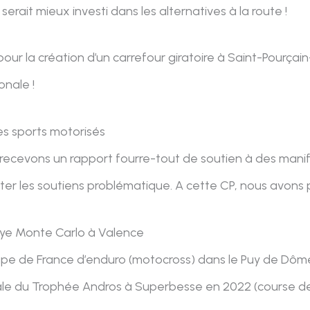
erait mieux investi dans les alternatives à la route !
ur la création d’un carrefour giratoire à Saint-Pourçain-s
onale !
les sports motorisés
cevons un rapport fourre-tout de soutien à des manifes
cter les soutiens problématique. A cette CP, nous avons pu
llye Monte Carlo à Valence
upe de France d’enduro (motocross) dans le Puy de Dôm
nale du Trophée Andros à Superbesse en 2022 (course de