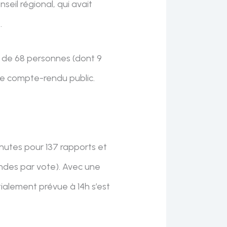
eil régional, qui avait
e
.
e de 68 personnes (dont 9
s de compte-rendu public.
nutes pour 137 rapports et
ondes par vote). Avec une
itialement prévue à 14h s’est