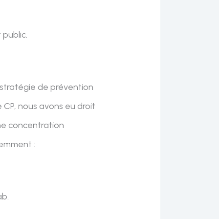
 public.
 stratégie de prévention
e CP, nous avons eu droit
ne concentration
remment :
ab.