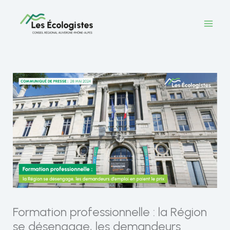
Aller
au
contenu
Formation professionnelle : la Région
se désengage, les demandeurs