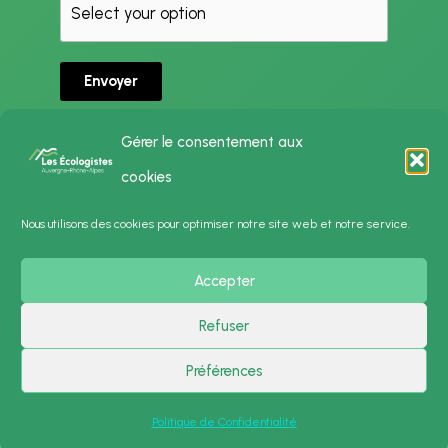
Envoyer
Gérer le consentement aux
cookies
Politique de Confidentialité
Nous utilisons des cookies pour optimiser notre site web et notre service.
Mentions Légales
Accepter
Presse
Contact
Refuser
Préférences
Copyright © 2026 Les Écologistes - Auvergne-Rhône-Alpes | Powered by
Thème
WordPress Astra
Politique de Confidentialité