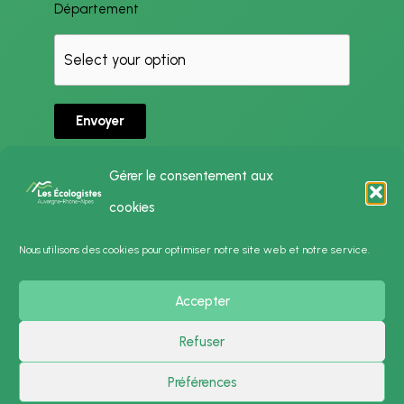
Département
Envoyer
Gérer le consentement aux
cookies
Politique de Confidentialité
Nous utilisons des cookies pour optimiser notre site web et notre service.
Mentions Légales
Accepter
Presse
Contact
Refuser
Préférences
Copyright © 2026 Les Écologistes - Auvergne-Rhône-Alpes | Powered by
Thème