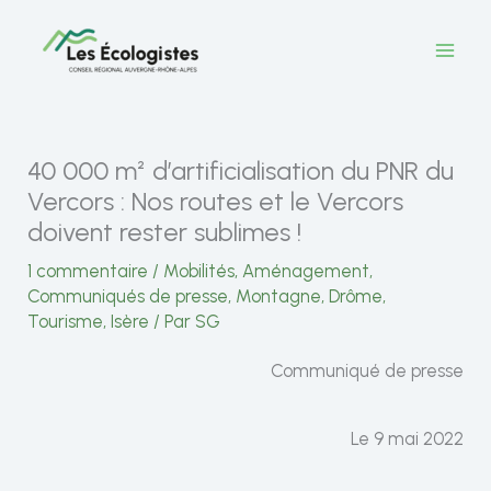
Aller
au
contenu
40 000 m² d’artificialisation du PNR du
Vercors : Nos routes et le Vercors
doivent rester sublimes !
1 commentaire
/
Mobilités
,
Aménagement
,
Communiqués de presse
,
Montagne
,
Drôme
,
Tourisme
,
Isère
/ Par
SG
Communiqué de presse
Le 9 mai 2022