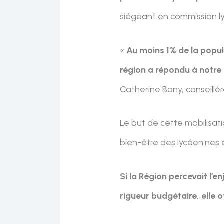
siégeant en commission l
«
Au moins 1% de la popu
région a répondu à notre
Catherine Bony, conseillè
Le but de cette mobilisat
bien-être des lycéen.nes 
Si la Région percevait l’e
rigueur budgétaire, elle o