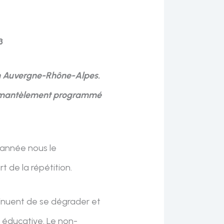
3
gion Auvergne-Rhône-Alpes.
e démantèlement programmé
 année nous le
 de la répétition.
ntinuent de se dégrader et
é éducative. Le non-