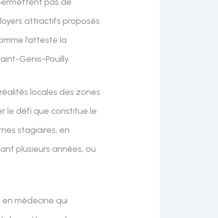
e permettent pas de
oyers attractifs proposés
omme l’atteste la
int-Genis-Pouilly.
 réalités locales des zones
er le défi que constitue le
rnes stagiaires, en
dant plusieurs années, ou
es en médecine qui