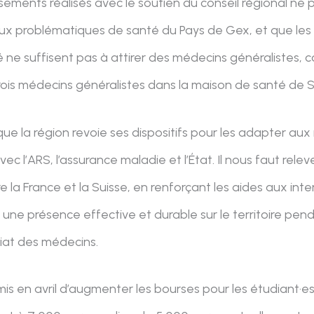
ssements réalisés avec le soutien du conseil régional n
x problématiques de santé du Pays de Gex, et que les l
 ne suffisent pas à attirer des médecins généralistes, c
is médecins généralistes dans la maison de santé de Sa
ue la région revoie ses dispositifs pour les adapter aux
avec l’ARS, l’assurance maladie et l’État. Il nous faut relev
re la France et la Suisse, en renforçant les aides aux inte
 une présence effective et durable sur le territoire pen
riat des médecins.
mis en avril d’augmenter les bourses pour les étudiant·