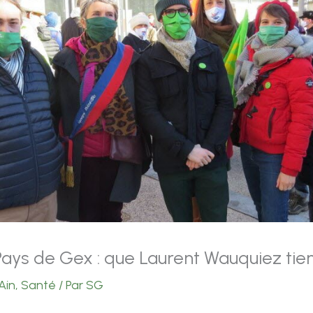
 Pays de Gex : que Laurent Wauquiez ti
Ain
,
Santé
/ Par
SG