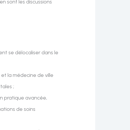
en sont les discussions
:
t se délocaliser dans le
 et la médecine de ville
tales ;
s en pratique avancée,
uations de soins