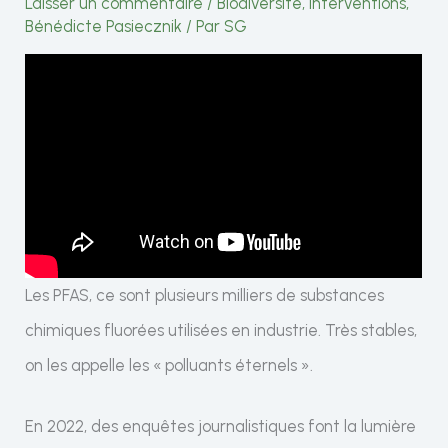
Laisser un commentaire
/
Biodiversité
,
Interventions
,
Bénédicte Pasiecznik
/ Par
SG
Les PFAS, ce sont plusieurs milliers de substances
chimiques fluorées utilisées en industrie. Très stables,
on les appelle les « polluants éternels ».
En 2022, des enquêtes journalistiques font la lumière