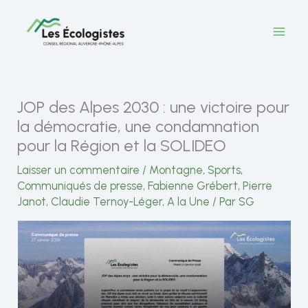
Aller
au
contenu
JOP des Alpes 2030 : une victoire pour
la démocratie, une condamnation
pour la Région et la SOLIDEO
Laisser un commentaire
/
Montagne
,
Sports
,
Communiqués de presse
,
Fabienne Grébert
,
Pierre
Janot
,
Claudie Ternoy-Léger
,
A la Une
/ Par
SG