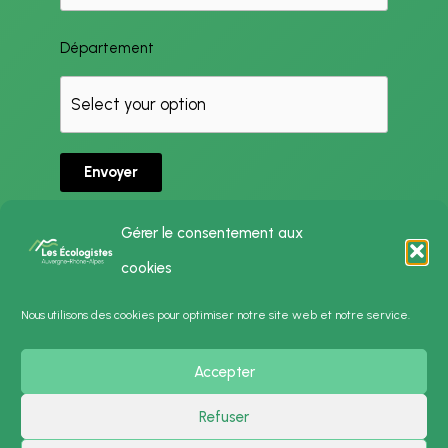
Département
Envoyer
Gérer le consentement aux
cookies
Politique de Confidentialité
Nous utilisons des cookies pour optimiser notre site web et notre service.
Mentions Légales
Accepter
Presse
Contact
Refuser