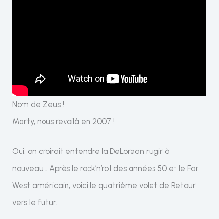
Nom de Zeus !
Marty, nous revoilà en 2007 !
Oui, on croirait entendre la DeLorean rugir à
nouveau… Après le rock’n’roll des années 50 et le Far
West américain, voici le quatrième volet de Retour
vers le futur.