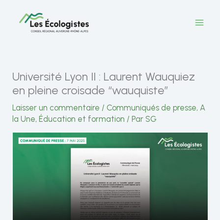
Aller
au
contenu
Université Lyon II : Laurent Wauquiez
en pleine croisade “wauquiste”
Laisser un commentaire
/
Communiqués de presse
,
A
la Une
,
Éducation et formation
/ Par
SG