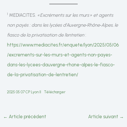
1
MEDIACITES.
« Excréments sur les murs » et agents
non payés : dans les lycées d’Auvergne‐Rhône‐Alpes, le
fiasco de la privatisation de l’entretien
:
https://www.mediacites.fr/enquete/lyon/2025/05/06
/excrements-sur-les-murs-et-agents-non-payes-
dans-les-lycees-dauvergne-rhone-alpes-le-fiasco-
de-la-privatisation-de-lentretien/
2025 05 07 CP Lyon II
Télécharger
←
Article précédent
Article suivant
→