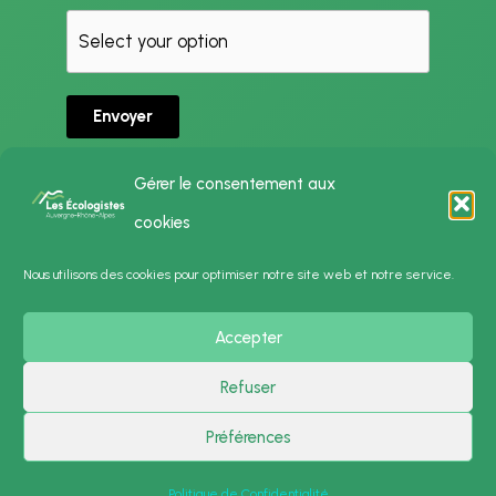
Envoyer
Gérer le consentement aux
cookies
Politique de Confidentialité
Nous utilisons des cookies pour optimiser notre site web et notre service.
Mentions Légales
Accepter
Presse
Contact
Refuser
Préférences
Copyright © 2026 Les Écologistes - Auvergne-Rhône-Alpes | Powered by
Thème
WordPress Astra
Politique de Confidentialité