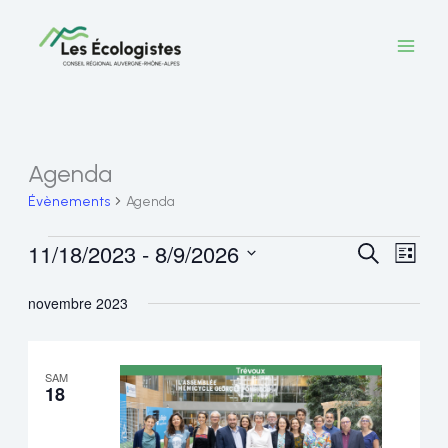
Aller
au
contenu
Agenda
Évènements
Agenda
11/18/2023
 - 
8/9/2026
Recherche
Évènements
Recherche
Navig
Liste
Sélectionnez
et
de
novembre 2023
une
navigation
vues
date.
de
Évèn
SAM
18
vues
Évènements